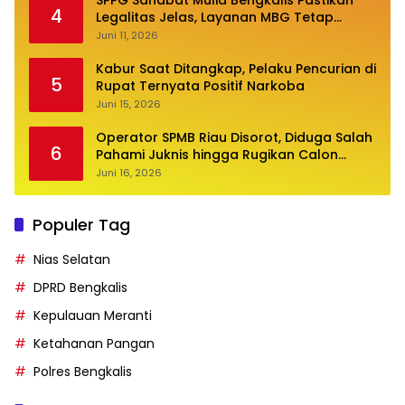
SPPG Sahabat Mulia Bengkalis Pastikan
4
Legalitas Jelas, Layanan MBG Tetap
Optimal
Juni 11, 2026
Kabur Saat Ditangkap, Pelaku Pencurian di
5
Rupat Ternyata Positif Narkoba
Juni 15, 2026
Operator SPMB Riau Disorot, Diduga Salah
6
Pahami Juknis hingga Rugikan Calon
Siswa
Juni 16, 2026
Populer Tag
Nias Selatan
DPRD Bengkalis
Kepulauan Meranti
Ketahanan Pangan
Polres Bengkalis