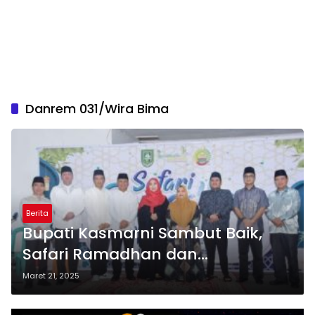
Danrem 031/Wira Bima
Berita
Bupati Kasmarni Sambut Baik,
Safari Ramadhan dan
Silaturahmi Danrem 031/Wira
Maret 21, 2025
Bima