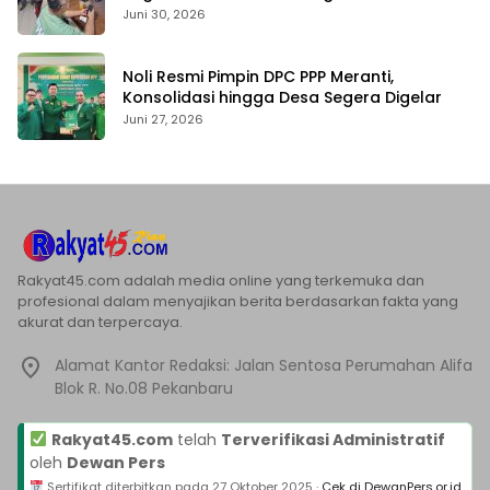
Pengambilalihan Aset
Juni 30, 2026
Noli Resmi Pimpin DPC PPP Meranti,
Konsolidasi hingga Desa Segera Digelar
Juni 27, 2026
Rakyat45.com adalah media online yang terkemuka dan
profesional dalam menyajikan berita berdasarkan fakta yang
akurat dan terpercaya.
Alamat Kantor Redaksi: Jalan Sentosa Perumahan Alifa
Blok R. No.08 Pekanbaru
Rakyat45.com
telah
Terverifikasi Administratif
oleh
Dewan Pers
Sertifikat diterbitkan pada
27 Oktober 2025
·
Cek di DewanPers.or.id