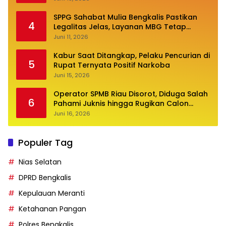
SPPG Sahabat Mulia Bengkalis Pastikan
4
Legalitas Jelas, Layanan MBG Tetap
Optimal
Juni 11, 2026
Kabur Saat Ditangkap, Pelaku Pencurian di
5
Rupat Ternyata Positif Narkoba
Juni 15, 2026
Operator SPMB Riau Disorot, Diduga Salah
6
Pahami Juknis hingga Rugikan Calon
Siswa
Juni 16, 2026
Populer Tag
Nias Selatan
DPRD Bengkalis
Kepulauan Meranti
Ketahanan Pangan
Polres Bengkalis