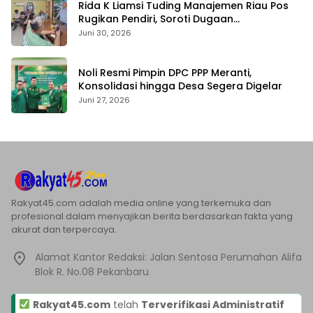
Rida K Liamsi Tuding Manajemen Riau Pos
Rugikan Pendiri, Soroti Dugaan
Pengambilalihan Aset
Juni 30, 2026
Noli Resmi Pimpin DPC PPP Meranti,
Konsolidasi hingga Desa Segera Digelar
Juni 27, 2026
Rakyat45.com adalah media online yang terkemuka dan
profesional dalam menyajikan berita berdasarkan fakta yang
akurat dan terpercaya.
Alamat Kantor Redaksi: Jalan Sentosa Perumahan Alifa
Blok R. No.08 Pekanbaru
Rakyat45.com
telah
Terverifikasi Administratif