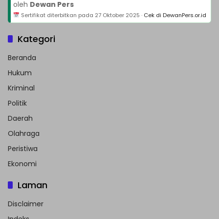
oleh
Dewan Pers
Sertifikat diterbitkan pada
27 Oktober 2025
·
Cek di DewanPers.or.id
Kategori
Beranda
Hukum
Kriminal
Politik
Daerah
Olahraga
Peristiwa
Ekonomi
Laman
Disclaimer