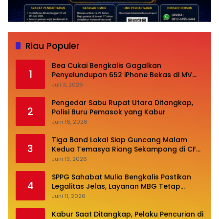
Riau Populer
Bea Cukai Bengkalis Gagalkan
1
Penyelundupan 652 iPhone Bekas di MV
Oceanna 5
Juli 3, 2026
Pengedar Sabu Rupat Utara Ditangkap,
2
Polisi Buru Pemasok yang Kabur
Juni 16, 2026
Tiga Band Lokal Siap Guncang Malam
3
Kedua Temasya Riang Sekampong di CFN
Jalan Pembangunan
Juni 13, 2026
SPPG Sahabat Mulia Bengkalis Pastikan
4
Legalitas Jelas, Layanan MBG Tetap
Optimal
Juni 11, 2026
Kabur Saat Ditangkap, Pelaku Pencurian di