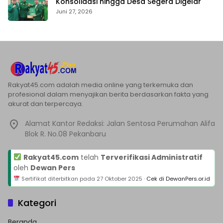
Konsolidasi hingga Desa Segera Digelar
Juni 27, 2026
Rakyat45.com adalah media online yang terkemuka dan
profesional dalam menyajikan berita berdasarkan fakta yang
akurat dan terpercaya.
Alamat Kantor Redaksi: Jalan Sentosa Perumahan Alifa
Blok R. No.08 Pekanbaru
Rakyat45.com
telah
Terverifikasi Administratif
oleh
Dewan Pers
Sertifikat diterbitkan pada
27 Oktober 2025
·
Cek di DewanPers.or.id
Kategori
Beranda