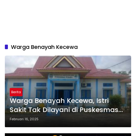
Warga Benayah Kecewa
Berita
Warga Benayah Kecewa, Istri
Sakit Tak Dilayani di Puskesmas
Pusako
Februari 16, 2025