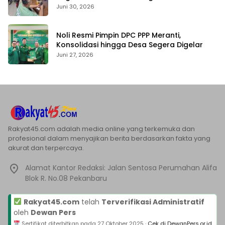
Pengambilalihan Aset
Juni 30, 2026
Noli Resmi Pimpin DPC PPP Meranti,
Konsolidasi hingga Desa Segera Digelar
Juni 27, 2026
Rakyat45.com adalah media online yang terkemuka dan
profesional dalam menyajikan berita berdasarkan fakta yang
akurat dan terpercaya.
Alamat Kantor Redaksi: Jalan Sentosa Perumahan Alifa
Blok R. No.08 Pekanbaru
Rakyat45.com
telah
Terverifikasi Administratif
oleh
Dewan Pers
Sertifikat diterbitkan pada
27 Oktober 2025
·
Cek di DewanPers.or.id