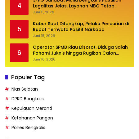
SPPG Sahabat Mulia Bengkalis Pastikan
4
Legalitas Jelas, Layanan MBG Tetap
Optimal
Juni 11, 2026
Kabur Saat Ditangkap, Pelaku Pencurian di
5
Rupat Ternyata Positif Narkoba
Juni 15, 2026
Operator SPMB Riau Disorot, Diduga Salah
6
Pahami Juknis hingga Rugikan Calon
Siswa
Juni 16, 2026
Populer Tag
Nias Selatan
DPRD Bengkalis
Kepulauan Meranti
Ketahanan Pangan
Polres Bengkalis