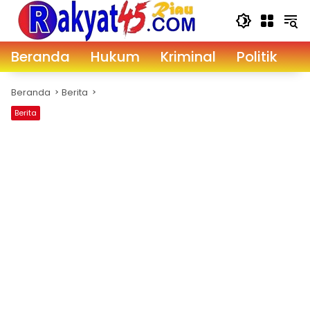
Langsung
ke
konten
Beranda
Hukum
Kriminal
Politik
D
Beranda
Berita
Berita