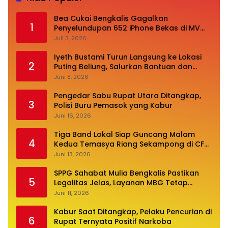
Bea Cukai Bengkalis Gagalkan
1
Penyelundupan 652 iPhone Bekas di MV
Oceanna 5
Juli 3, 2026
Iyeth Bustami Turun Langsung ke Lokasi
2
Puting Beliung, Salurkan Bantuan dan
Desak Perbaikan Infrastruktur
Juni 8, 2026
Pengedar Sabu Rupat Utara Ditangkap,
3
Polisi Buru Pemasok yang Kabur
Juni 16, 2026
Tiga Band Lokal Siap Guncang Malam
4
Kedua Temasya Riang Sekampong di CFN
Jalan Pembangunan
Juni 13, 2026
SPPG Sahabat Mulia Bengkalis Pastikan
5
Legalitas Jelas, Layanan MBG Tetap
Optimal
Juni 11, 2026
Kabur Saat Ditangkap, Pelaku Pencurian di
6
Rupat Ternyata Positif Narkoba