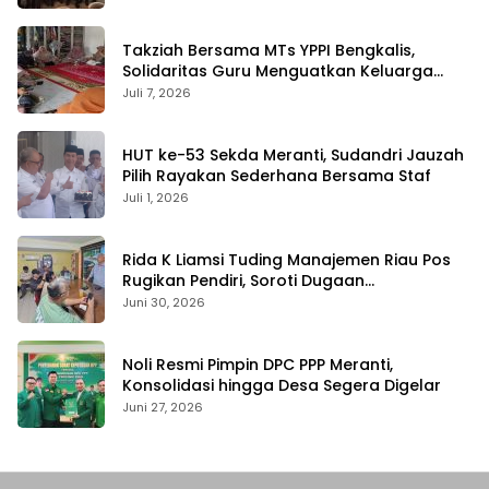
Takziah Bersama MTs YPPI Bengkalis,
Solidaritas Guru Menguatkan Keluarga
yang Berduka
Juli 7, 2026
HUT ke-53 Sekda Meranti, Sudandri Jauzah
Pilih Rayakan Sederhana Bersama Staf
Juli 1, 2026
Rida K Liamsi Tuding Manajemen Riau Pos
Rugikan Pendiri, Soroti Dugaan
Pengambilalihan Aset
Juni 30, 2026
Noli Resmi Pimpin DPC PPP Meranti,
Konsolidasi hingga Desa Segera Digelar
Juni 27, 2026