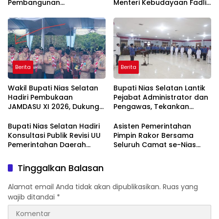
Pembangunan
Menteri Kebudayaan Fadli
Infrastruktur Demi
Zon Ajak Jadikan Budaya
Mendorong Konektivitas
sebagai Fondasi
dan Pertumbuhan Daerah
Pembangunan Daerah
Berita
Berita
Wakil Bupati Nias Selatan
Bupati Nias Selatan Lantik
Hadiri Pembukaan
Pejabat Administrator dan
JAMDASU XI 2026, Dukung
Pengawas, Tekankan
Kontingen Pramuka Ukir
Integritas dan Pelayanan
Prestasi
Publik
Bupati Nias Selatan Hadiri
Asisten Pemerintahan
Konsultasi Publik Revisi UU
Pimpin Rakor Bersama
Pemerintahan Daerah
Seluruh Camat se-Nias
dalam Rangka HUT ke-26
Selatan
APKASI
Tinggalkan Balasan
Alamat email Anda tidak akan dipublikasikan.
Ruas yang
wajib ditandai
*