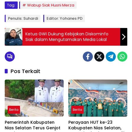
Tag:
Wabup Siak Husni Merza
Penulis: Suhardi
Editor: Yohanes PD
Ketua GWI Dukung Kebijakan Diskominfo
Siak dalam Mengutamakan Media Lokal
Pos Terkait
Berita
Berita
Pemerintah Kabupaten
Perayaan HUT ke-23
Nias Selatan Terus Genjot
Kabupaten Nias Selatan,