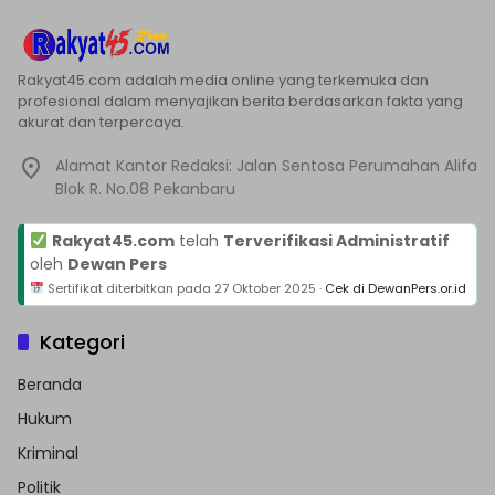
Rakyat45.com adalah media online yang terkemuka dan
profesional dalam menyajikan berita berdasarkan fakta yang
akurat dan terpercaya.
Alamat Kantor Redaksi: Jalan Sentosa Perumahan Alifa
Blok R. No.08 Pekanbaru
Rakyat45.com
telah
Terverifikasi Administratif
oleh
Dewan Pers
Sertifikat diterbitkan pada
27 Oktober 2025
·
Cek di DewanPers.or.id
Kategori
Beranda
Hukum
Kriminal
Politik