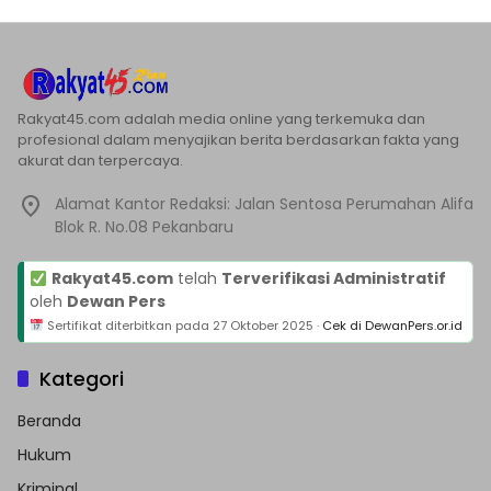
Rakyat45.com adalah media online yang terkemuka dan
profesional dalam menyajikan berita berdasarkan fakta yang
akurat dan terpercaya.
Alamat Kantor Redaksi: Jalan Sentosa Perumahan Alifa
Blok R. No.08 Pekanbaru
Rakyat45.com
telah
Terverifikasi Administratif
oleh
Dewan Pers
Sertifikat diterbitkan pada
27 Oktober 2025
·
Cek di DewanPers.or.id
Kategori
Beranda
Hukum
Kriminal