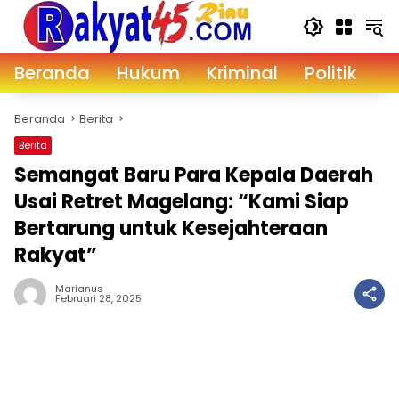
Langsung
ke
konten
Beranda
Hukum
Kriminal
Politik
D
Beranda
Berita
Berita
Semangat Baru Para Kepala Daerah
Usai Retret Magelang: “Kami Siap
Bertarung untuk Kesejahteraan
Rakyat”
Marianus
Februari 28, 2025