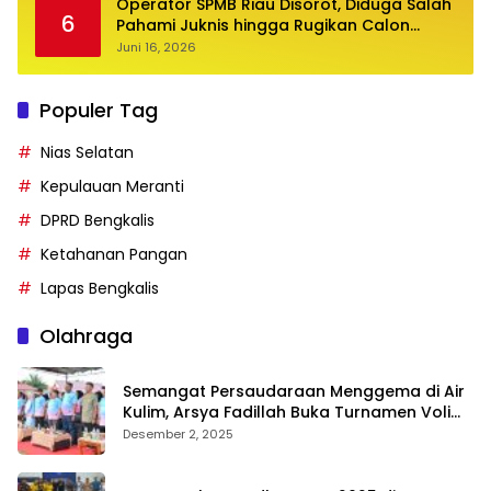
Operator SPMB Riau Disorot, Diduga Salah
6
Pahami Juknis hingga Rugikan Calon
Siswa
Juni 16, 2026
Populer Tag
Nias Selatan
Kepulauan Meranti
DPRD Bengkalis
Ketahanan Pangan
Lapas Bengkalis
Olahraga
Semangat Persaudaraan Menggema di Air
Kulim, Arsya Fadillah Buka Turnamen Voli
Bermasa Cup II
Desember 2, 2025