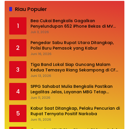
Riau Populer
Bea Cukai Bengkalis Gagalkan
1
Penyelundupan 652 iPhone Bekas di MV
Oceanna 5
Juli 3, 2026
Pengedar Sabu Rupat Utara Ditangkap,
2
Polisi Buru Pemasok yang Kabur
Juni 16, 2026
Tiga Band Lokal Siap Guncang Malam
3
Kedua Temasya Riang Sekampong di CFN
Jalan Pembangunan
Juni 13, 2026
SPPG Sahabat Mulia Bengkalis Pastikan
4
Legalitas Jelas, Layanan MBG Tetap
Optimal
Juni 11, 2026
Kabur Saat Ditangkap, Pelaku Pencurian di
5
Rupat Ternyata Positif Narkoba
Juni 15, 2026