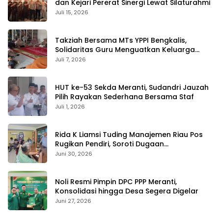
dan Kejari Pererat Sinergi Lewat Silaturahmi
Juli 15, 2026
Takziah Bersama MTs YPPI Bengkalis,
Solidaritas Guru Menguatkan Keluarga
yang Berduka
Juli 7, 2026
HUT ke-53 Sekda Meranti, Sudandri Jauzah
Pilih Rayakan Sederhana Bersama Staf
Juli 1, 2026
Rida K Liamsi Tuding Manajemen Riau Pos
Rugikan Pendiri, Soroti Dugaan
Pengambilalihan Aset
Juni 30, 2026
Noli Resmi Pimpin DPC PPP Meranti,
Konsolidasi hingga Desa Segera Digelar
Juni 27, 2026