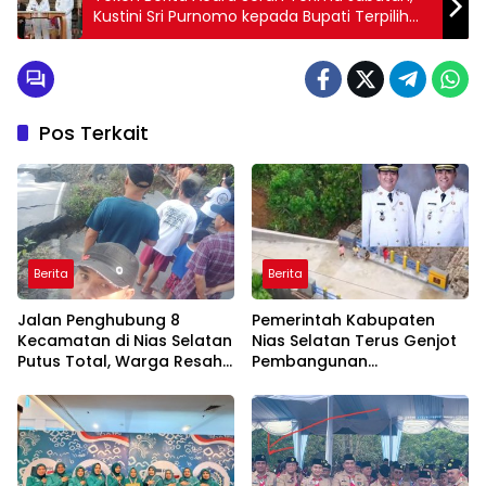
Kustini Sri Purnomo kepada Bupati Terpilih
Sleman Periode 2025-2030
Pos Terkait
Berita
Berita
Jalan Penghubung 8
Pemerintah Kabupaten
Kecamatan di Nias Selatan
Nias Selatan Terus Genjot
Putus Total, Warga Resah
Pembangunan
dan Aktivitas Ekonomi
Infrastruktur Demi
Terganggu
Mendorong Konektivitas
dan Pertumbuhan Daerah