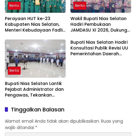
Berita
Berita
Perayaan HUT ke-23
Wakil Bupati Nias Selatan
Kabupaten Nias Selatan,
Hadiri Pembukaan
Menteri Kebudayaan Fadli
JAMDASU XI 2026, Dukung
Zon Ajak Jadikan Budaya
Kontingen Pramuka Ukir
sebagai Fondasi
Prestasi
Bupati Nias Selatan Hadiri
Pembangunan Daerah
Konsultasi Publik Revisi UU
Pemerintahan Daerah
dalam Rangka HUT ke-26
APKASI
Berita
Bupati Nias Selatan Lantik
Pejabat Administrator dan
Pengawas, Tekankan
Integritas dan Pelayanan
Publik
Tinggalkan Balasan
Alamat email Anda tidak akan dipublikasikan.
Ruas yang
wajib ditandai
*