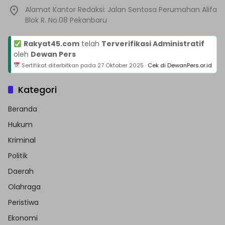
Alamat Kantor Redaksi: Jalan Sentosa Perumahan Alifa
Blok R. No.08 Pekanbaru
Rakyat45.com
telah
Terverifikasi Administratif
oleh
Dewan Pers
Sertifikat diterbitkan pada
27 Oktober 2025
·
Cek di DewanPers.or.id
Kategori
Beranda
Hukum
Kriminal
Politik
Daerah
Olahraga
Peristiwa
Ekonomi