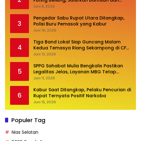
Puting Beliung, Salurkan Bantuan dan
Desak Perbaikan Infrastruktur
Juni 8, 2026
Pengedar Sabu Rupat Utara Ditangkap,
3
Polisi Buru Pemasok yang Kabur
Juni 16, 2026
Tiga Band Lokal Siap Guncang Malam
4
Kedua Temasya Riang Sekampong di CFN
Jalan Pembangunan
Juni 13, 2026
SPPG Sahabat Mulia Bengkalis Pastikan
5
Legalitas Jelas, Layanan MBG Tetap
Optimal
Juni 11, 2026
Kabur Saat Ditangkap, Pelaku Pencurian di
6
Rupat Ternyata Positif Narkoba
Juni 15, 2026
Populer Tag
Nias Selatan