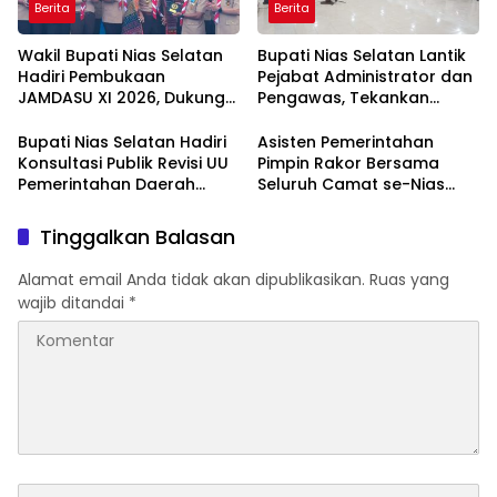
Berita
Berita
Wakil Bupati Nias Selatan
Bupati Nias Selatan Lantik
Hadiri Pembukaan
Pejabat Administrator dan
JAMDASU XI 2026, Dukung
Pengawas, Tekankan
Kontingen Pramuka Ukir
Integritas dan Pelayanan
Prestasi
Publik
Bupati Nias Selatan Hadiri
Asisten Pemerintahan
Konsultasi Publik Revisi UU
Pimpin Rakor Bersama
Pemerintahan Daerah
Seluruh Camat se-Nias
dalam Rangka HUT ke-26
Selatan
APKASI
Tinggalkan Balasan
Alamat email Anda tidak akan dipublikasikan.
Ruas yang
wajib ditandai
*