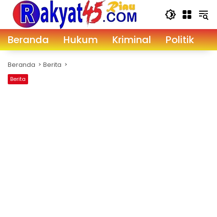
Langsung
ke
konten
Beranda
Hukum
Kriminal
Politik
D
Beranda
Berita
Berita