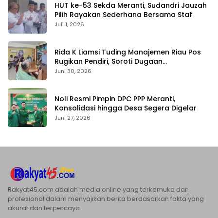
HUT ke-53 Sekda Meranti, Sudandri Jauzah
Pilih Rayakan Sederhana Bersama Staf
Juli 1, 2026
Rida K Liamsi Tuding Manajemen Riau Pos
Rugikan Pendiri, Soroti Dugaan
Pengambilalihan Aset
Juni 30, 2026
Noli Resmi Pimpin DPC PPP Meranti,
Konsolidasi hingga Desa Segera Digelar
Juni 27, 2026
Rakyat45.com adalah media online yang terkemuka dan
profesional dalam menyajikan berita berdasarkan fakta yang
akurat dan terpercaya.