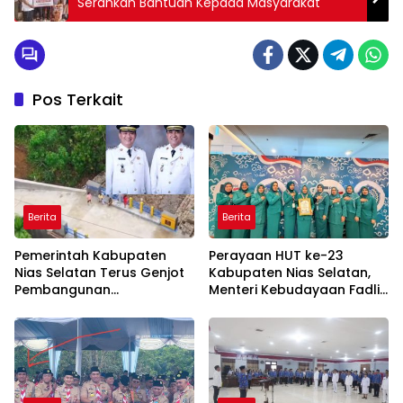
Serahkan Bantuan Kepada Masyarakat
Pos Terkait
Berita
Berita
Pemerintah Kabupaten
Perayaan HUT ke-23
Nias Selatan Terus Genjot
Kabupaten Nias Selatan,
Pembangunan
Menteri Kebudayaan Fadli
Infrastruktur Demi
Zon Ajak Jadikan Budaya
Mendorong Konektivitas
sebagai Fondasi
dan Pertumbuhan Daerah
Pembangunan Daerah