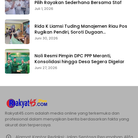
Pilih Rayakan Sederhana Bersama Staf
Juli 1, 2026
Rida K Liamsi Tuding Manajemen Riau Pos
Rugikan Pendiri, Soroti Dugaan
Pengambilalihan Aset
Juni 30, 2026
Noli Resmi Pimpin DPC PPP Meranti,
Konsolidasi hingga Desa Segera Digelar
Juni 27, 2026
Rakyat45.com adalah media online yang terkemuka dan
profesional dalam menyajikan berita berdasarkan fakta yang
akurat dan terpercaya.
Alamat Kantor Redaksi: Jalan Sentosa Perumahan Alifa