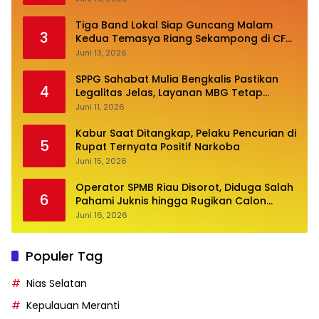
Tiga Band Lokal Siap Guncang Malam
3
Kedua Temasya Riang Sekampong di CFN
Jalan Pembangunan
Juni 13, 2026
SPPG Sahabat Mulia Bengkalis Pastikan
4
Legalitas Jelas, Layanan MBG Tetap
Optimal
Juni 11, 2026
Kabur Saat Ditangkap, Pelaku Pencurian di
5
Rupat Ternyata Positif Narkoba
Juni 15, 2026
Operator SPMB Riau Disorot, Diduga Salah
6
Pahami Juknis hingga Rugikan Calon
Siswa
Juni 16, 2026
Populer Tag
Nias Selatan
Kepulauan Meranti