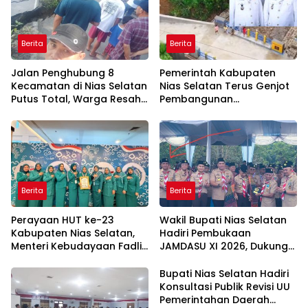
Berita
Berita
Jalan Penghubung 8
Pemerintah Kabupaten
Kecamatan di Nias Selatan
Nias Selatan Terus Genjot
Putus Total, Warga Resah
Pembangunan
dan Aktivitas Ekonomi
Infrastruktur Demi
Terganggu
Mendorong Konektivitas
dan Pertumbuhan Daerah
Berita
Berita
Perayaan HUT ke-23
Wakil Bupati Nias Selatan
Kabupaten Nias Selatan,
Hadiri Pembukaan
Menteri Kebudayaan Fadli
JAMDASU XI 2026, Dukung
Zon Ajak Jadikan Budaya
Kontingen Pramuka Ukir
sebagai Fondasi
Prestasi
Bupati Nias Selatan Hadiri
Pembangunan Daerah
Konsultasi Publik Revisi UU
Pemerintahan Daerah