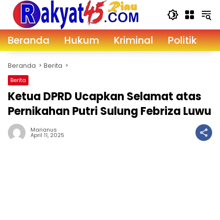
Langsung
ke
konten
Beranda
Hukum
Kriminal
Politik
D
Beranda
Berita
Berita
Ketua DPRD Ucapkan Selamat atas
Pernikahan Putri Sulung Febriza Luwu
Marianus
April 11, 2025