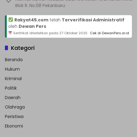
Blok R. No.08 Pekanbaru
Rakyat45.com
telah
Terverifikasi Administratif
oleh
Dewan Pers
Sertifikat diterbitkan pada
27 Oktober 2025
·
Cek di DewanPers.or.id
Kategori
Beranda
Hukum
Kriminal
Politik
Daerah
Olahraga
Peristiwa
Ekonomi