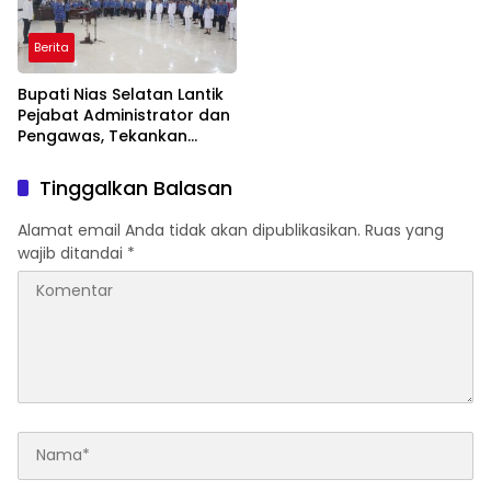
dalam Rangka HUT ke-26
APKASI
Berita
Bupati Nias Selatan Lantik
Pejabat Administrator dan
Pengawas, Tekankan
Integritas dan Pelayanan
Publik
Tinggalkan Balasan
Alamat email Anda tidak akan dipublikasikan.
Ruas yang
wajib ditandai
*