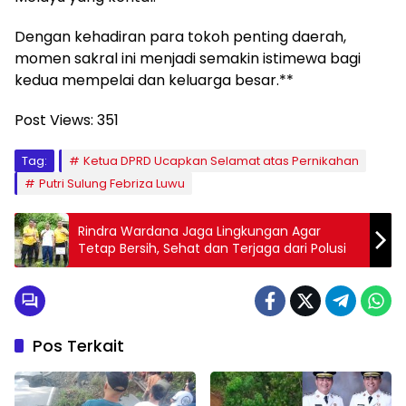
Dengan kehadiran para tokoh penting daerah,
momen sakral ini menjadi semakin istimewa bagi
kedua mempelai dan keluarga besar.**
Post Views:
351
Tag:
Ketua DPRD Ucapkan Selamat atas Pernikahan
Putri Sulung Febriza Luwu
Rindra Wardana Jaga Lingkungan Agar
Tetap Bersih, Sehat dan Terjaga dari Polusi
Pos Terkait