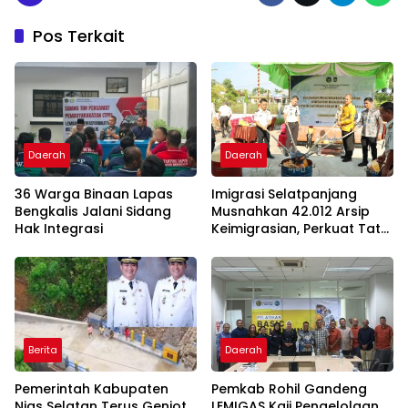
Pos Terkait
Daerah
Daerah
36 Warga Binaan Lapas
Imigrasi Selatpanjang
Bengkalis Jalani Sidang
Musnahkan 42.012 Arsip
Hak Integrasi
Keimigrasian, Perkuat Tata
Kelola dan Keamanan
Data
Berita
Daerah
Pemerintah Kabupaten
Pemkab Rohil Gandeng
Nias Selatan Terus Genjot
LEMIGAS Kaji Pengelolaan