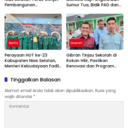
Pembangunan
Sumur Tua, Bidik PAD dan
Infrastruktur Demi
Serapan Tenaga Kerja
Mendorong Konektivitas
dan Pertumbuhan Daerah
Berita
Daerah
Perayaan HUT ke-23
Gibran Tinjau Sekolah di
Kabupaten Nias Selatan,
Rokan Hilir, Pastikan
Menteri Kebudayaan Fadli
Renovasi dan Program
Zon Ajak Jadikan Budaya
MBG Berjalan Optimal
sebagai Fondasi
Tinggalkan Balasan
Pembangunan Daerah
Alamat email Anda tidak akan dipublikasikan.
Ruas yang
wajib ditandai
*