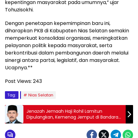
kepentingan masyarakat pada umumnya,” ujar
Tohuzisokhi.
Dengan penetapan kepemimpinan baru ini,
diharapkan PKB di Kabupaten Nias Selatan semakin
memperkuat konsolidasi organisasi, meningkatkan
pelayanan politik kepada masyarakat, serta
berkontribusi dalam pembangunan daerah melalui
sinergi antara partai, legislatif, dan masyarakat.
Ucapnya.**
Post Views:
243
Tag:
Nias Selatan
Jenazah Jemaah Haji Rohil Lamitun
Dipulangkan, Kemenag Jemput di Bandara
SSQ Pekanbaru