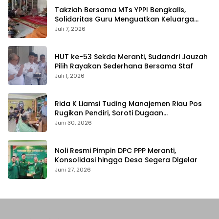
Takziah Bersama MTs YPPI Bengkalis,
Solidaritas Guru Menguatkan Keluarga
yang Berduka
Juli 7, 2026
HUT ke-53 Sekda Meranti, Sudandri Jauzah
Pilih Rayakan Sederhana Bersama Staf
Juli 1, 2026
Rida K Liamsi Tuding Manajemen Riau Pos
Rugikan Pendiri, Soroti Dugaan
Pengambilalihan Aset
Juni 30, 2026
Noli Resmi Pimpin DPC PPP Meranti,
Konsolidasi hingga Desa Segera Digelar
Juni 27, 2026