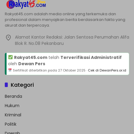
Rakyat45.com adalah media online yang terkemuka dan
profesional dalam menyajikan berita berdasarkan fakta yang
akurat dan terpercaya.
Alamat Kantor Redaksi: Jalan Sentosa Perumahan Alifa
Blok R. No.08 Pekanbaru
Rakyat45.com
telah
Terverifikasi Administratif
oleh
Dewan Pers
Sertifikat diterbitkan pada
27 Oktober 2025
·
Cek di DewanPers.or.id
Kategori
Beranda
Hukum
Kriminal
Politik
Daerah