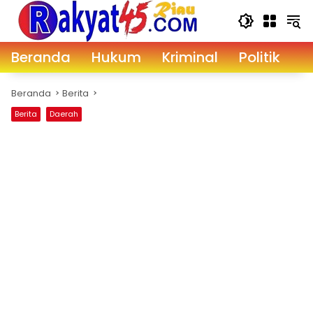
Langsung
ke
konten
Beranda
Hukum
Kriminal
Politik
D
Beranda
Berita
Berita
Daerah