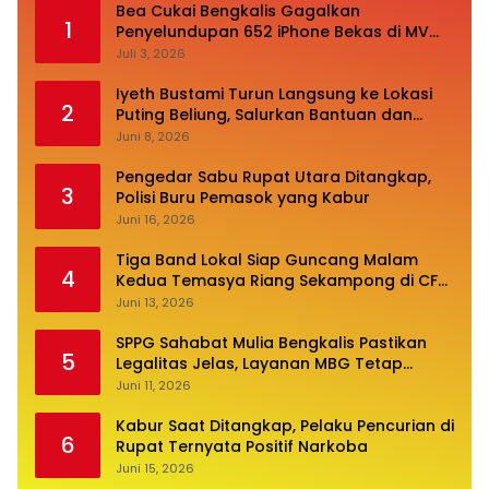
Bea Cukai Bengkalis Gagalkan
1
Penyelundupan 652 iPhone Bekas di MV
Oceanna 5
Juli 3, 2026
Iyeth Bustami Turun Langsung ke Lokasi
2
Puting Beliung, Salurkan Bantuan dan
Desak Perbaikan Infrastruktur
Juni 8, 2026
Pengedar Sabu Rupat Utara Ditangkap,
3
Polisi Buru Pemasok yang Kabur
Juni 16, 2026
Tiga Band Lokal Siap Guncang Malam
4
Kedua Temasya Riang Sekampong di CFN
Jalan Pembangunan
Juni 13, 2026
SPPG Sahabat Mulia Bengkalis Pastikan
5
Legalitas Jelas, Layanan MBG Tetap
Optimal
Juni 11, 2026
Kabur Saat Ditangkap, Pelaku Pencurian di
6
Rupat Ternyata Positif Narkoba
Juni 15, 2026