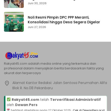
Pengambilalihan Aset
Juni 30, 2026
Noli Resmi Pimpin DPC PPP Meranti,
Konsolidasi hingga Desa Segera Digelar
Juni 27, 2026
Rakyat45.com adalah media online yang terkemuka dan
profesional dalam menyajikan berita berdasarkan fakta yang
akurat dan terpercaya.
Alamat Kantor Redaksi: Jalan Sentosa Perumahan Alifa
Blok R. No.08 Pekanbaru
Rakyat45.com
telah
Terverifikasi Administratif
oleh
Dewan Pers
Sertifikat diterbitkan pada
27 Oktober 2025
·
Cek di DewanPers.or.id