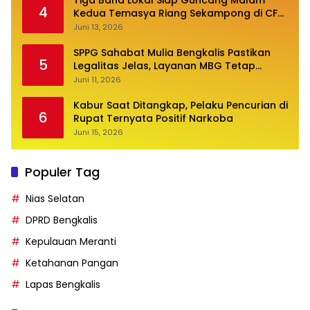
Tiga Band Lokal Siap Guncang Malam
4
Kedua Temasya Riang Sekampong di CFN
Jalan Pembangunan
Juni 13, 2026
SPPG Sahabat Mulia Bengkalis Pastikan
5
Legalitas Jelas, Layanan MBG Tetap
Optimal
Juni 11, 2026
Kabur Saat Ditangkap, Pelaku Pencurian di
6
Rupat Ternyata Positif Narkoba
Juni 15, 2026
Populer Tag
Nias Selatan
DPRD Bengkalis
Kepulauan Meranti
Ketahanan Pangan
Lapas Bengkalis