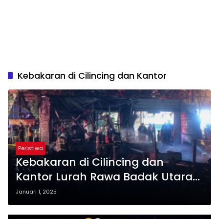
Kebakaran di Cilincing dan Kantor
Peristiwa
Kebakaran di Cilincing dan
Kantor Lurah Rawa Badak Utara
Diduga Akibat Petasan
Januari 1, 2025