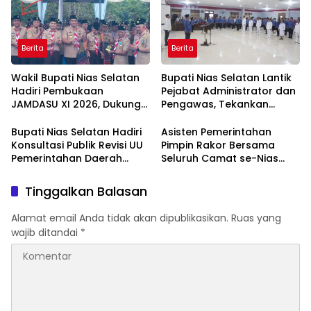
Berita
Berita
Wakil Bupati Nias Selatan
Bupati Nias Selatan Lantik
Hadiri Pembukaan
Pejabat Administrator dan
JAMDASU XI 2026, Dukung
Pengawas, Tekankan
Kontingen Pramuka Ukir
Integritas dan Pelayanan
Prestasi
Publik
Bupati Nias Selatan Hadiri
Asisten Pemerintahan
Konsultasi Publik Revisi UU
Pimpin Rakor Bersama
Pemerintahan Daerah
Seluruh Camat se-Nias
dalam Rangka HUT ke-26
Selatan
APKASI
Tinggalkan Balasan
Alamat email Anda tidak akan dipublikasikan.
Ruas yang
wajib ditandai
*