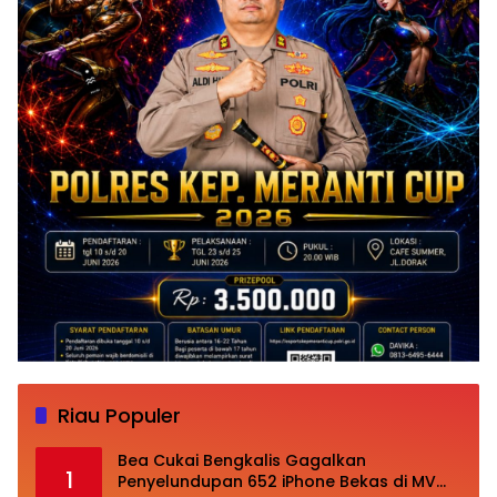
Riau Populer
Bea Cukai Bengkalis Gagalkan
1
Penyelundupan 652 iPhone Bekas di MV