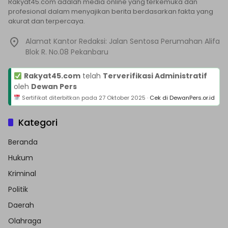
Rakyat45.com adalah media online yang terkemuka dan
profesional dalam menyajikan berita berdasarkan fakta yang
akurat dan terpercaya.
Alamat Kantor Redaksi: Jalan Sentosa Perumahan Alifa
Blok R. No.08 Pekanbaru
Rakyat45.com
telah
Terverifikasi Administratif
oleh
Dewan Pers
Sertifikat diterbitkan pada
27 Oktober 2025
·
Cek di DewanPers.or.id
Kategori
Beranda
Hukum
Kriminal
Politik
Daerah
Olahraga