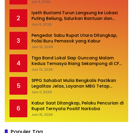
Oceanna 5
Juli 3, 2026
Iyeth Bustami Turun Langsung ke Lokasi
2
Puting Beliung, Salurkan Bantuan dan
Desak Perbaikan Infrastruktur
Juni 8, 2026
Pengedar Sabu Rupat Utara Ditangkap,
3
Polisi Buru Pemasok yang Kabur
Juni 16, 2026
Tiga Band Lokal Siap Guncang Malam
4
Kedua Temasya Riang Sekampong di CFN
Jalan Pembangunan
Juni 13, 2026
SPPG Sahabat Mulia Bengkalis Pastikan
5
Legalitas Jelas, Layanan MBG Tetap
Optimal
Juni 11, 2026
Kabur Saat Ditangkap, Pelaku Pencurian di
6
Rupat Ternyata Positif Narkoba
Juni 15, 2026
Populer Tag