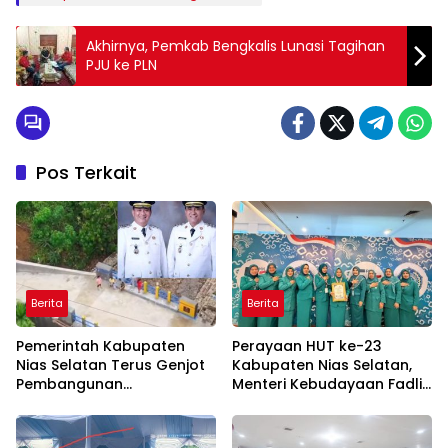
Akhirnya, Pemkab Bengkalis Lunasi Tagihan
PJU ke PLN
Pos Terkait
Berita
Berita
Pemerintah Kabupaten
Perayaan HUT ke-23
Nias Selatan Terus Genjot
Kabupaten Nias Selatan,
Pembangunan
Menteri Kebudayaan Fadli
Infrastruktur Demi
Zon Ajak Jadikan Budaya
Mendorong Konektivitas
sebagai Fondasi
dan Pertumbuhan Daerah
Pembangunan Daerah