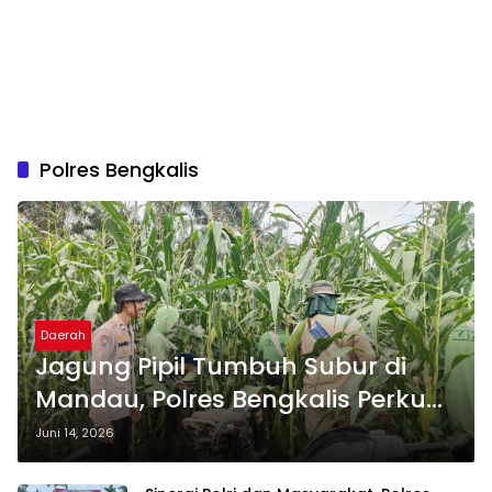
Polres Bengkalis
Daerah
Jagung Pipil Tumbuh Subur di
Mandau, Polres Bengkalis Perkuat
Swasembada Pangan
Juni 14, 2026