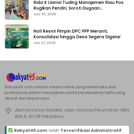
Rida K Liamsi Tuding Manajemen Riau Pos
Rugikan Pendiri, Soroti Dugaan
Pengambilalihan Aset
Juni 30, 2026
Noli Resmi Pimpin DPC PPP Meranti,
Konsolidasi hingga Desa Segera Digelar
Juni 27, 2026
Rakyat45.com adalah media online yang terkemuka dan
profesional dalam menyajikan berita berdasarkan fakta yang
akurat dan terpercaya.
Alamat Kantor Redaksi: Jalan Sentosa Perumahan Alifa
Blok R. No.08 Pekanbaru
Rakyat45.com
telah
Terverifikasi Administratif