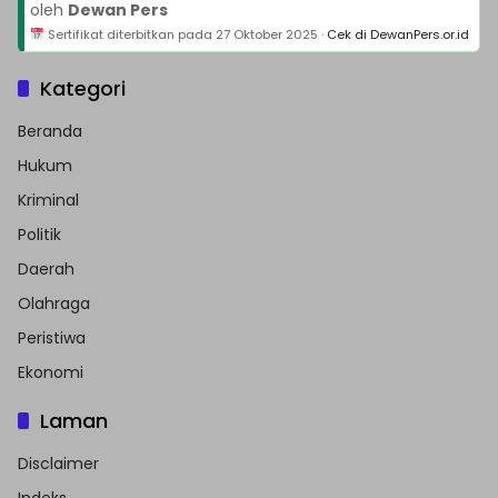
oleh
Dewan Pers
Sertifikat diterbitkan pada
27 Oktober 2025
·
Cek di DewanPers.or.id
Kategori
Beranda
Hukum
Kriminal
Politik
Daerah
Olahraga
Peristiwa
Ekonomi
Laman
Disclaimer