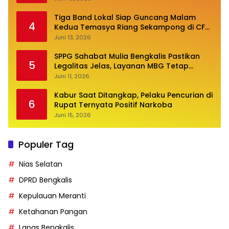
Tiga Band Lokal Siap Guncang Malam
4
Kedua Temasya Riang Sekampong di CFN
Jalan Pembangunan
Juni 13, 2026
SPPG Sahabat Mulia Bengkalis Pastikan
5
Legalitas Jelas, Layanan MBG Tetap
Optimal
Juni 11, 2026
Kabur Saat Ditangkap, Pelaku Pencurian di
6
Rupat Ternyata Positif Narkoba
Juni 15, 2026
Populer Tag
Nias Selatan
DPRD Bengkalis
Kepulauan Meranti
Ketahanan Pangan
Lapas Bengkalis