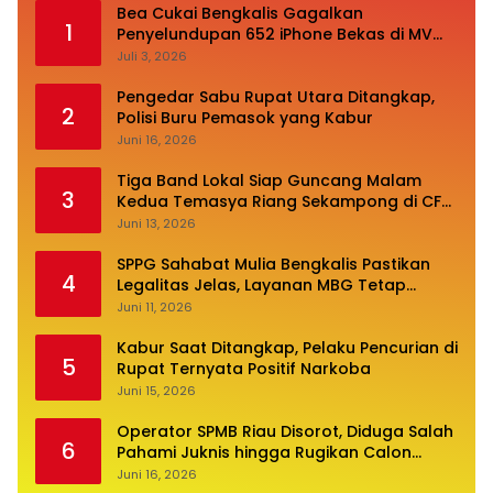
Bea Cukai Bengkalis Gagalkan
1
Penyelundupan 652 iPhone Bekas di MV
Oceanna 5
Juli 3, 2026
Pengedar Sabu Rupat Utara Ditangkap,
2
Polisi Buru Pemasok yang Kabur
Juni 16, 2026
Tiga Band Lokal Siap Guncang Malam
3
Kedua Temasya Riang Sekampong di CFN
Jalan Pembangunan
Juni 13, 2026
SPPG Sahabat Mulia Bengkalis Pastikan
4
Legalitas Jelas, Layanan MBG Tetap
Optimal
Juni 11, 2026
Kabur Saat Ditangkap, Pelaku Pencurian di
5
Rupat Ternyata Positif Narkoba
Juni 15, 2026
Operator SPMB Riau Disorot, Diduga Salah
6
Pahami Juknis hingga Rugikan Calon
Siswa
Juni 16, 2026