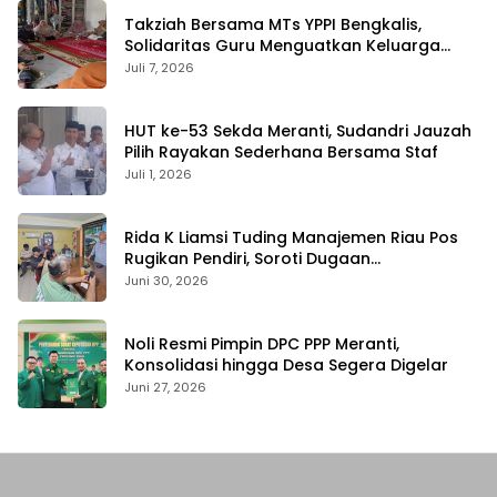
Takziah Bersama MTs YPPI Bengkalis,
Solidaritas Guru Menguatkan Keluarga
yang Berduka
Juli 7, 2026
HUT ke-53 Sekda Meranti, Sudandri Jauzah
Pilih Rayakan Sederhana Bersama Staf
Juli 1, 2026
Rida K Liamsi Tuding Manajemen Riau Pos
Rugikan Pendiri, Soroti Dugaan
Pengambilalihan Aset
Juni 30, 2026
Noli Resmi Pimpin DPC PPP Meranti,
Konsolidasi hingga Desa Segera Digelar
Juni 27, 2026