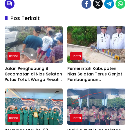
Pos Terkait
Berita
Berita
Jalan Penghubung 8
Pemerintah Kabupaten
Kecamatan di Nias Selatan
Nias Selatan Terus Genjot
Putus Total, Warga Resah
Pembangunan
dan Aktivitas Ekonomi
Infrastruktur Demi
Terganggu
Mendorong Konektivitas
dan Pertumbuhan Daerah
Berita
Berita