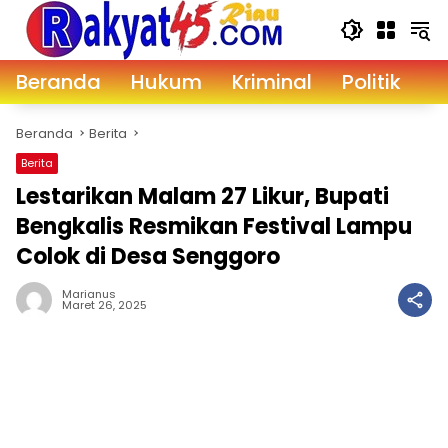
Langsung
ke
konten
Beranda
Hukum
Kriminal
Politik
D
Beranda
Berita
Berita
Lestarikan Malam 27 Likur, Bupati
Bengkalis Resmikan Festival Lampu
Colok di Desa Senggoro
Marianus
Maret 26, 2025