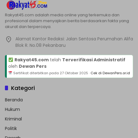
Rakyat45.com adalah media online yang terkemuka dan
profesional dalam menyajikan berita berdasarkan fakta yang
akurat dan terpercaya.
Alamat Kantor Redaksi: Jalan Sentosa Perumahan Alifa
Blok R. No.08 Pekanbaru
Rakyat45.com
telah
Terverifikasi Administratif
oleh
Dewan Pers
Sertifikat diterbitkan pada
27 Oktober 2025
·
Cek di DewanPers.or.id
Kategori
Beranda
Hukum
Kriminal
Politik