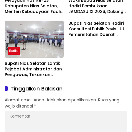
Perayaan HUT ke-23
Wakil Bupati Nias Selatan
Kabupaten Nias Selatan,
Hadiri Pembukaan
Menteri Kebudayaan Fadli
JAMDASU XI 2026, Dukung
Zon Ajak Jadikan Budaya
Kontingen Pramuka Ukir
sebagai Fondasi
Prestasi
Bupati Nias Selatan Hadiri
Pembangunan Daerah
Konsultasi Publik Revisi UU
Pemerintahan Daerah
dalam Rangka HUT ke-26
APKASI
Berita
Bupati Nias Selatan Lantik
Pejabat Administrator dan
Pengawas, Tekankan
Integritas dan Pelayanan
Publik
Tinggalkan Balasan
Alamat email Anda tidak akan dipublikasikan.
Ruas yang
wajib ditandai
*