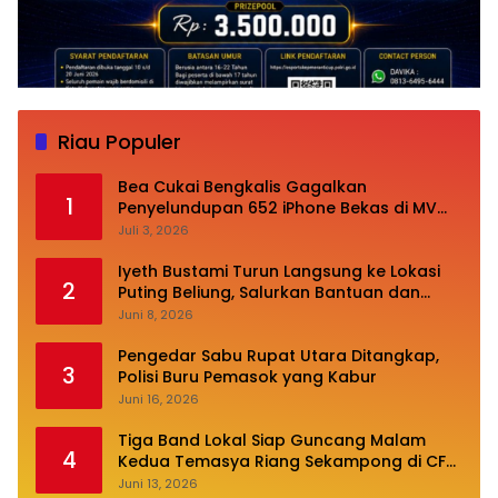
Riau Populer
Bea Cukai Bengkalis Gagalkan
1
Penyelundupan 652 iPhone Bekas di MV
Oceanna 5
Juli 3, 2026
Iyeth Bustami Turun Langsung ke Lokasi
2
Puting Beliung, Salurkan Bantuan dan
Desak Perbaikan Infrastruktur
Juni 8, 2026
Pengedar Sabu Rupat Utara Ditangkap,
3
Polisi Buru Pemasok yang Kabur
Juni 16, 2026
Tiga Band Lokal Siap Guncang Malam
4
Kedua Temasya Riang Sekampong di CFN
Jalan Pembangunan
Juni 13, 2026