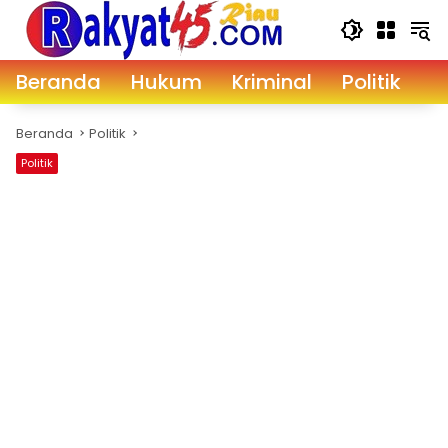
Langsung
ke
konten
Beranda
Hukum
Kriminal
Politik
D
Beranda
Politik
Politik