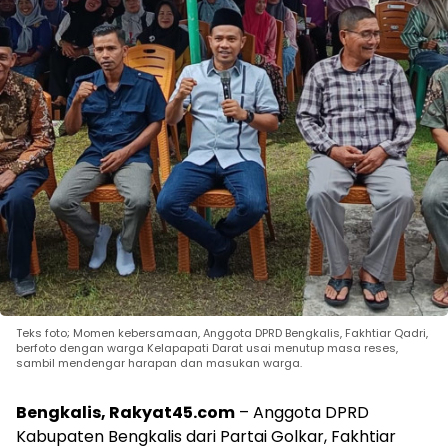
Teks foto; Momen kebersamaan, Anggota DPRD Bengkalis, Fakhtiar Qadri,
berfoto dengan warga Kelapapati Darat usai menutup masa reses,
sambil mendengar harapan dan masukan warga.
Bengkalis, Rakyat45.com
– Anggota DPRD
Kabupaten Bengkalis dari Partai Golkar, Fakhtiar