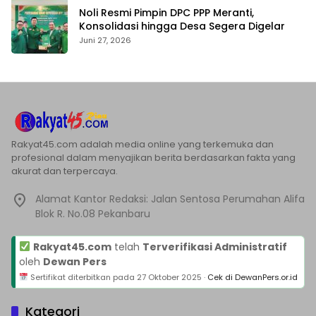
Noli Resmi Pimpin DPC PPP Meranti,
Konsolidasi hingga Desa Segera Digelar
Juni 27, 2026
Rakyat45.com adalah media online yang terkemuka dan
profesional dalam menyajikan berita berdasarkan fakta yang
akurat dan terpercaya.
Alamat Kantor Redaksi: Jalan Sentosa Perumahan Alifa
Blok R. No.08 Pekanbaru
Rakyat45.com
telah
Terverifikasi Administratif
oleh
Dewan Pers
Sertifikat diterbitkan pada
27 Oktober 2025
·
Cek di DewanPers.or.id
Kategori