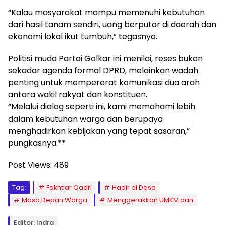
“Kalau masyarakat mampu memenuhi kebutuhan
dari hasil tanam sendiri, uang berputar di daerah dan
ekonomi lokal ikut tumbuh,” tegasnya.
Politisi muda Partai Golkar ini menilai, reses bukan
sekadar agenda formal DPRD, melainkan wadah
penting untuk mempererat komunikasi dua arah
antara wakil rakyat dan konstituen.
“Melalui dialog seperti ini, kami memahami lebih
dalam kebutuhan warga dan berupaya
menghadirkan kebijakan yang tepat sasaran,”
pungkasnya.**
Post Views:
489
Tag:
Fakhtiar Qadri
Hadir di Desa
Masa Depan Warga
Menggerakkan UMKM dan
Editor: Indra