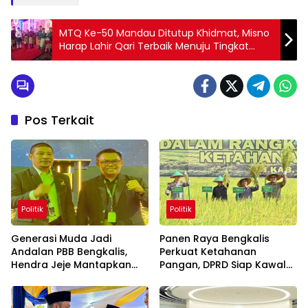
MTQ Ke-50 Mandau Ditutup Khidmat, Misno
Harap Lahir Qari Terbaik Menuju Tingkat
Kabupaten
Pos Terkait
Politik
Politik
Generasi Muda Jadi
Panen Raya Bengkalis
Andalan PBB Bengkalis,
Perkuat Ketahanan
Hendra Jeje Mantapkan
Pangan, DPRD Siap Kawal
Langkah Menuju Pemilu
Program Petani