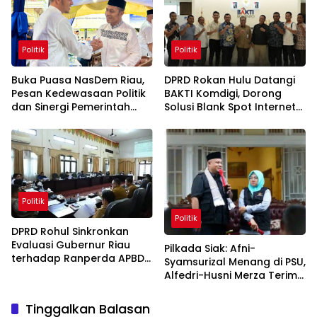
Politik
Politik
Buka Puasa NasDem Riau,
DPRD Rokan Hulu Datangi
Pesan Kedewasaan Politik
BAKTI Komdigi, Dorong
dan Sinergi Pemerintah
Solusi Blank Spot Internet
Bengkalis
di Rohul
Politik
Politik
DPRD Rohul Sinkronkan
Evaluasi Gubernur Riau
Pilkada Siak: Afni-
terhadap Ranperda APBD
Syamsurizal Menang di PSU,
2026
Alfedri-Husni Merza Terima
Kekalahan
Tinggalkan Balasan