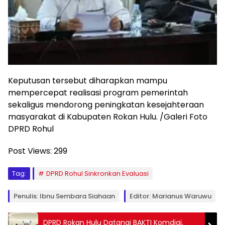
Keputusan tersebut diharapkan mampu
mempercepat realisasi program pemerintah
sekaligus mendorong peningkatan kesejahteraan
masyarakat di Kabupaten Rokan Hulu. /Galeri Foto
DPRD Rohul
Post Views:
299
Tag:
DPRD Rohul Sinkronkan Evaluasi
Penulis: Ibnu Sembara Siahaan
Editor: Marianus Waruwu
DPRD Rokan Hulu Datangi BAKTI Komdigi,