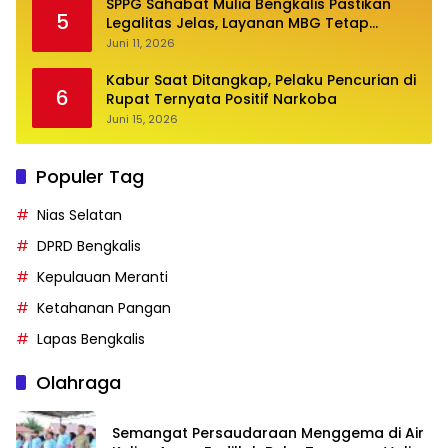
SPPG Sahabat Mulia Bengkalis Pastikan
5
Legalitas Jelas, Layanan MBG Tetap
Optimal
Juni 11, 2026
Kabur Saat Ditangkap, Pelaku Pencurian di
6
Rupat Ternyata Positif Narkoba
Juni 15, 2026
Populer Tag
Nias Selatan
DPRD Bengkalis
Kepulauan Meranti
Ketahanan Pangan
Lapas Bengkalis
Olahraga
Semangat Persaudaraan Menggema di Air