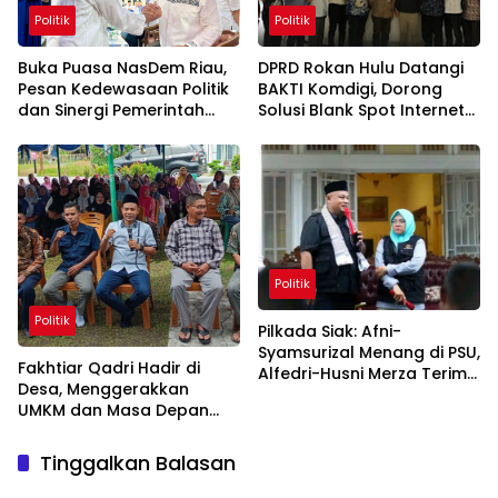
Politik
Politik
Buka Puasa NasDem Riau,
DPRD Rokan Hulu Datangi
Pesan Kedewasaan Politik
BAKTI Komdigi, Dorong
dan Sinergi Pemerintah
Solusi Blank Spot Internet
Bengkalis
di Rohul
Politik
Politik
Pilkada Siak: Afni-
Syamsurizal Menang di PSU,
Fakhtiar Qadri Hadir di
Alfedri-Husni Merza Terima
Desa, Menggerakkan
Kekalahan
UMKM dan Masa Depan
Warga
Tinggalkan Balasan