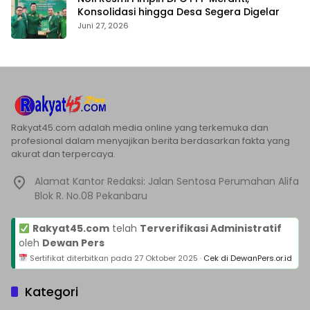
Konsolidasi hingga Desa Segera Digelar
Juni 27, 2026
Rakyat45.com adalah media online yang terkemuka dan
profesional dalam menyajikan berita berdasarkan fakta yang
akurat dan terpercaya.
Alamat Kantor Redaksi: Jalan Sentosa Perumahan Alifa
Blok R. No.08 Pekanbaru
Rakyat45.com
telah
Terverifikasi Administratif
oleh
Dewan Pers
Sertifikat diterbitkan pada
27 Oktober 2025
·
Cek di DewanPers.or.id
Kategori