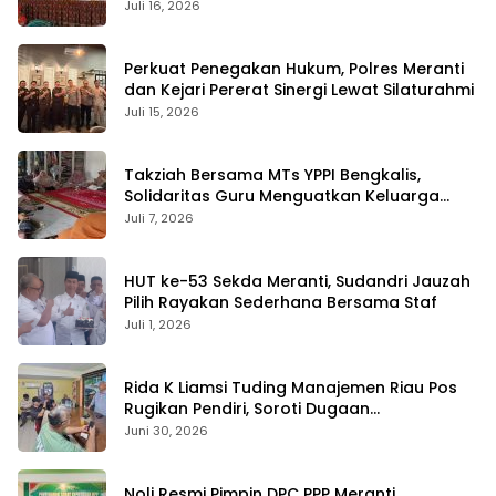
Juli 16, 2026
Perkuat Penegakan Hukum, Polres Meranti
dan Kejari Pererat Sinergi Lewat Silaturahmi
Juli 15, 2026
Takziah Bersama MTs YPPI Bengkalis,
Solidaritas Guru Menguatkan Keluarga
yang Berduka
Juli 7, 2026
HUT ke-53 Sekda Meranti, Sudandri Jauzah
Pilih Rayakan Sederhana Bersama Staf
Juli 1, 2026
Rida K Liamsi Tuding Manajemen Riau Pos
Rugikan Pendiri, Soroti Dugaan
Pengambilalihan Aset
Juni 30, 2026
Noli Resmi Pimpin DPC PPP Meranti,