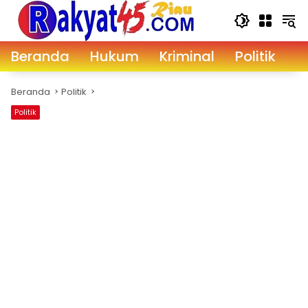
Langsung
ke
konten
Beranda
Hukum
Kriminal
Politik
D
Beranda
Politik
Politik