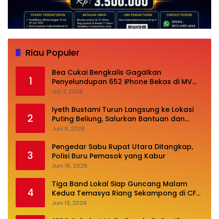
Riau Populer
Bea Cukai Bengkalis Gagalkan
1
Penyelundupan 652 iPhone Bekas di MV
Oceanna 5
Juli 3, 2026
Iyeth Bustami Turun Langsung ke Lokasi
2
Puting Beliung, Salurkan Bantuan dan
Desak Perbaikan Infrastruktur
Juni 8, 2026
Pengedar Sabu Rupat Utara Ditangkap,
3
Polisi Buru Pemasok yang Kabur
Juni 16, 2026
Tiga Band Lokal Siap Guncang Malam
4
Kedua Temasya Riang Sekampong di CFN
Jalan Pembangunan
Juni 13, 2026