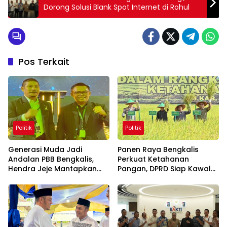
Dorong Solusi Blank Spot Internet di Rohul
Pos Terkait
Politik
Politik
Generasi Muda Jadi
Panen Raya Bengkalis
Andalan PBB Bengkalis,
Perkuat Ketahanan
Hendra Jeje Mantapkan
Pangan, DPRD Siap Kawal
Langkah Menuju Pemilu
Program Petani