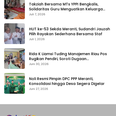
Takziah Bersama MTs YPPI Bengkalis,
Solidaritas Guru Menguatkan Keluarga
yang Berduka
Juli 7, 2026
HUT ke-53 Sekda Meranti, Sudandri Jauzah
Pilih Rayakan Sederhana Bersama Staf
Juli 1, 2026
Rida K Liamsi Tuding Manajemen Riau Pos
Rugikan Pendiri, Soroti Dugaan
Pengambilalihan Aset
Juni 30, 2026
Noli Resmi Pimpin DPC PPP Meranti,
Konsolidasi hingga Desa Segera Digelar
Juni 27, 2026