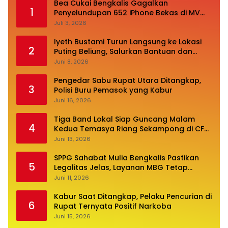
Bea Cukai Bengkalis Gagalkan
1
Penyelundupan 652 iPhone Bekas di MV
Oceanna 5
Juli 3, 2026
Iyeth Bustami Turun Langsung ke Lokasi
2
Puting Beliung, Salurkan Bantuan dan
Desak Perbaikan Infrastruktur
Juni 8, 2026
Pengedar Sabu Rupat Utara Ditangkap,
3
Polisi Buru Pemasok yang Kabur
Juni 16, 2026
Tiga Band Lokal Siap Guncang Malam
4
Kedua Temasya Riang Sekampong di CFN
Jalan Pembangunan
Juni 13, 2026
SPPG Sahabat Mulia Bengkalis Pastikan
5
Legalitas Jelas, Layanan MBG Tetap
Optimal
Juni 11, 2026
Kabur Saat Ditangkap, Pelaku Pencurian di
6
Rupat Ternyata Positif Narkoba
Juni 15, 2026