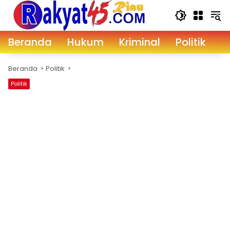
Langsung
ke
konten
Beranda
Hukum
Kriminal
Politik
D
Beranda
Politik
Politik