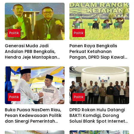
Politik
Politik
Generasi Muda Jadi
Panen Raya Bengkalis
Andalan PBB Bengkalis,
Perkuat Ketahanan
Hendra Jeje Mantapkan
Pangan, DPRD Siap Kawal
Langkah Menuju Pemilu
Program Petani
Politik
Politik
Buka Puasa NasDem Riau,
DPRD Rokan Hulu Datangi
Pesan Kedewasaan Politik
BAKTI Komdigi, Dorong
dan Sinergi Pemerintah
Solusi Blank Spot Internet
Bengkalis
di Rohul