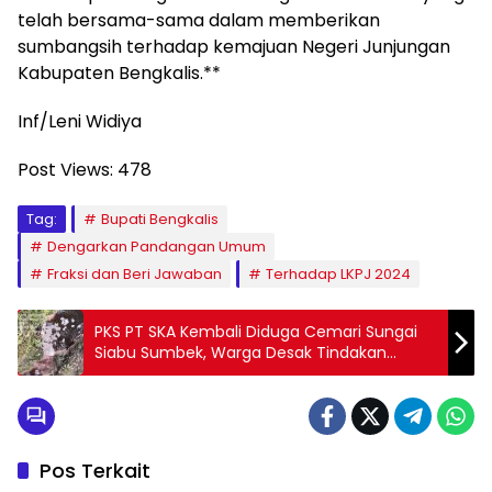
telah bersama-sama dalam memberikan
sumbangsih terhadap kemajuan Negeri Junjungan
Kabupaten Bengkalis.**
Inf/Leni Widiya
Post Views:
478
Tag:
Bupati Bengkalis
Dengarkan Pandangan Umum
Fraksi dan Beri Jawaban
Terhadap LKPJ 2024
PKS PT SKA Kembali Diduga Cemari Sungai
Siabu Sumbek, Warga Desak Tindakan
Tegas
Pos Terkait