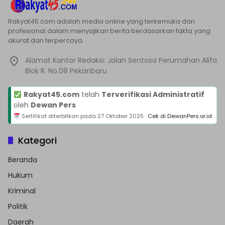
Rakyat45.com adalah media online yang terkemuka dan
profesional dalam menyajikan berita berdasarkan fakta yang
akurat dan terpercaya.
Alamat Kantor Redaksi: Jalan Sentosa Perumahan Alifa
Blok R. No.08 Pekanbaru
Rakyat45.com
telah
Terverifikasi Administratif
oleh
Dewan Pers
Sertifikat diterbitkan pada
27 Oktober 2025
·
Cek di DewanPers.or.id
Kategori
Beranda
Hukum
Kriminal
Politik
Daerah