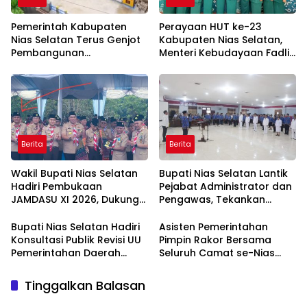
Pemerintah Kabupaten
Perayaan HUT ke-23
Nias Selatan Terus Genjot
Kabupaten Nias Selatan,
Pembangunan
Menteri Kebudayaan Fadli
Infrastruktur Demi
Zon Ajak Jadikan Budaya
Mendorong Konektivitas
sebagai Fondasi
dan Pertumbuhan Daerah
Pembangunan Daerah
Berita
Berita
Wakil Bupati Nias Selatan
Bupati Nias Selatan Lantik
Hadiri Pembukaan
Pejabat Administrator dan
JAMDASU XI 2026, Dukung
Pengawas, Tekankan
Kontingen Pramuka Ukir
Integritas dan Pelayanan
Prestasi
Publik
Bupati Nias Selatan Hadiri
Asisten Pemerintahan
Konsultasi Publik Revisi UU
Pimpin Rakor Bersama
Pemerintahan Daerah
Seluruh Camat se-Nias
dalam Rangka HUT ke-26
Selatan
APKASI
Tinggalkan Balasan