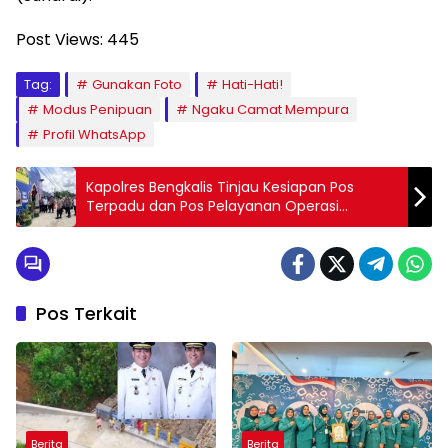
Post Views:
445
Tag:
Gunakan Foto
Hati-Hati!
Modus Penipuan
Ngaku Camat Mempura
Profil WhatsApp
Kapolres Bengkalis Tinjau Kesiapan Pos
Terpadu dan Pos Pelayanan Operasi
Ketupat LK-2025
Pos Terkait
Berita
Berita