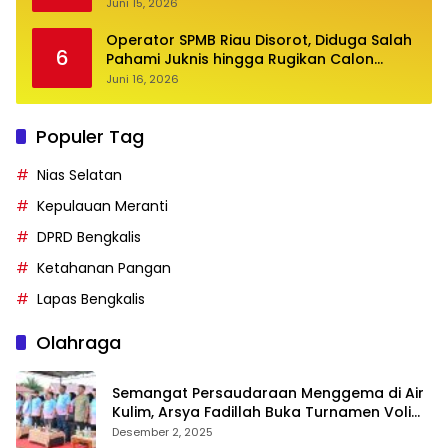
Juni 15, 2026
Operator SPMB Riau Disorot, Diduga Salah
6
Pahami Juknis hingga Rugikan Calon
Siswa
Juni 16, 2026
Populer Tag
Nias Selatan
Kepulauan Meranti
DPRD Bengkalis
Ketahanan Pangan
Lapas Bengkalis
Olahraga
Semangat Persaudaraan Menggema di Air
Kulim, Arsya Fadillah Buka Turnamen Voli
Bermasa Cup II
Desember 2, 2025