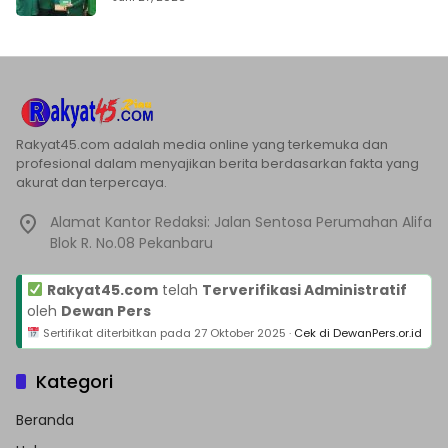
Rakyat45.com adalah media online yang terkemuka dan
profesional dalam menyajikan berita berdasarkan fakta yang
akurat dan terpercaya.
Alamat Kantor Redaksi: Jalan Sentosa Perumahan Alifa
Blok R. No.08 Pekanbaru
Rakyat45.com
telah
Terverifikasi Administratif
oleh
Dewan Pers
Sertifikat diterbitkan pada
27 Oktober 2025
·
Cek di DewanPers.or.id
Kategori
Beranda