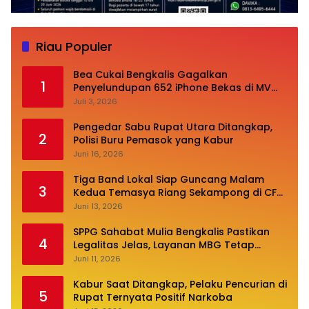
Riau Populer
Bea Cukai Bengkalis Gagalkan
1
Penyelundupan 652 iPhone Bekas di MV
Oceanna 5
Juli 3, 2026
Pengedar Sabu Rupat Utara Ditangkap,
2
Polisi Buru Pemasok yang Kabur
Juni 16, 2026
Tiga Band Lokal Siap Guncang Malam
3
Kedua Temasya Riang Sekampong di CFN
Jalan Pembangunan
Juni 13, 2026
SPPG Sahabat Mulia Bengkalis Pastikan
4
Legalitas Jelas, Layanan MBG Tetap
Optimal
Juni 11, 2026
Kabur Saat Ditangkap, Pelaku Pencurian di
5
Rupat Ternyata Positif Narkoba