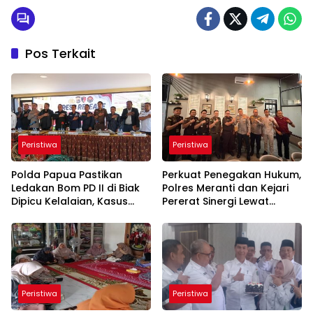
Pos Terkait
Peristiwa
Peristiwa
Polda Papua Pastikan
Perkuat Penegakan Hukum,
Ledakan Bom PD II di Biak
Polres Meranti dan Kejari
Dipicu Kelalaian, Kasus
Pererat Sinergi Lewat
Dihentikan
Silaturahmi
Peristiwa
Peristiwa