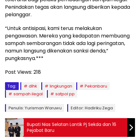
Penindakan tegas akan langsung diberikan kepada
pelanggar.
“Untuk antisipasi, kami terus melakukan
pengawasan. Mereka yang kedapatan membuang
sampah sembarangan tidak ada lagi peringatan,
namun langsung dikenakan sanksi denda,”
pungkasnya.***
Post Views:
218
Tag:
dlhk
lingkungan
Pekanbaru
sampah ilegal
satpol pp
Penulis: Yurisman Waruwu
Editor: Hadiriku Zega
Bupati Nias Selatan Lantik Pj Sekda dan 16
Pejabat Baru