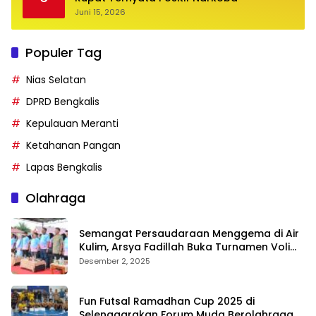
Juni 15, 2026
Populer Tag
Nias Selatan
DPRD Bengkalis
Kepulauan Meranti
Ketahanan Pangan
Lapas Bengkalis
Olahraga
Semangat Persaudaraan Menggema di Air
Kulim, Arsya Fadillah Buka Turnamen Voli
Bermasa Cup II
Desember 2, 2025
Fun Futsal Ramadhan Cup 2025 di
Selenggarakan Forum Muda Berolahraga