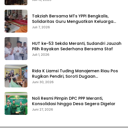
Takziah Bersama MTs YPPI Bengkalis,
Solidaritas Guru Menguatkan Keluarga
yang Berduka
Juli 7, 2026
HUT ke-53 Sekda Meranti, Sudandri Jauzah
Pilih Rayakan Sederhana Bersama Staf
Juli 1, 2026
Rida K Liamsi Tuding Manajemen Riau Pos
Rugikan Pendiri, Soroti Dugaan
Pengambilalihan Aset
Juni 30, 2026
Noli Resmi Pimpin DPC PPP Meranti,
Konsolidasi hingga Desa Segera Digelar
Juni 27, 2026