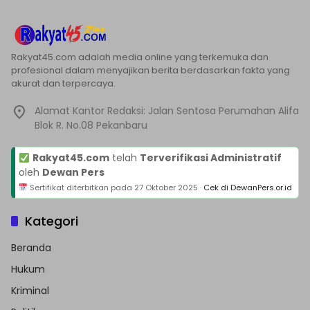
Rakyat45.com adalah media online yang terkemuka dan
profesional dalam menyajikan berita berdasarkan fakta yang
akurat dan terpercaya.
Alamat Kantor Redaksi: Jalan Sentosa Perumahan Alifa
Blok R. No.08 Pekanbaru
Rakyat45.com
telah
Terverifikasi Administratif
oleh
Dewan Pers
Sertifikat diterbitkan pada
27 Oktober 2025
·
Cek di DewanPers.or.id
Kategori
Beranda
Hukum
Kriminal