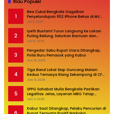
Riau Populer
Bea Cukai Bengkalis Gagalkan
1
Penyelundupan 652 iPhone Bekas di MV
Oceanna 5
Juli 3, 2026
Iyeth Bustami Turun Langsung ke Lokasi
2
Puting Beliung, Salurkan Bantuan dan
Desak Perbaikan Infrastruktur
Juni 8, 2026
Pengedar Sabu Rupat Utara Ditangkap,
3
Polisi Buru Pemasok yang Kabur
Juni 16, 2026
Tiga Band Lokal Siap Guncang Malam
4
Kedua Temasya Riang Sekampong di CFN
Jalan Pembangunan
Juni 13, 2026
SPPG Sahabat Mulia Bengkalis Pastikan
5
Legalitas Jelas, Layanan MBG Tetap
Optimal
Juni 11, 2026
Kabur Saat Ditangkap, Pelaku Pencurian di
6
Rupat Ternyata Positif Narkoba