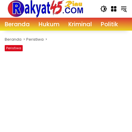
Langsung
ke
konten
Beranda
Hukum
Kriminal
Politik
D
Beranda
Peristiwa
Peristiwa