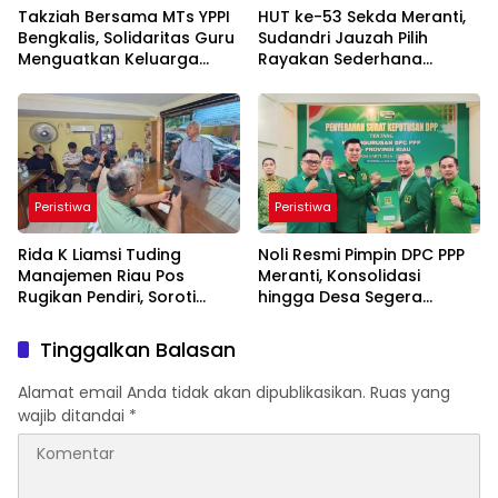
Takziah Bersama MTs YPPI
HUT ke-53 Sekda Meranti,
Bengkalis, Solidaritas Guru
Sudandri Jauzah Pilih
Menguatkan Keluarga
Rayakan Sederhana
yang Berduka
Bersama Staf
Peristiwa
Peristiwa
Rida K Liamsi Tuding
Noli Resmi Pimpin DPC PPP
Manajemen Riau Pos
Meranti, Konsolidasi
Rugikan Pendiri, Soroti
hingga Desa Segera
Dugaan Pengambilalihan
Digelar
Aset
Tinggalkan Balasan
Alamat email Anda tidak akan dipublikasikan.
Ruas yang
wajib ditandai
*