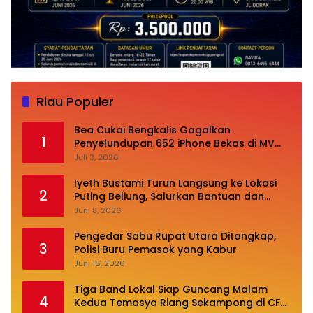
Riau Populer
Bea Cukai Bengkalis Gagalkan
1
Penyelundupan 652 iPhone Bekas di MV
Oceanna 5
Juli 3, 2026
Iyeth Bustami Turun Langsung ke Lokasi
2
Puting Beliung, Salurkan Bantuan dan
Desak Perbaikan Infrastruktur
Juni 8, 2026
Pengedar Sabu Rupat Utara Ditangkap,
3
Polisi Buru Pemasok yang Kabur
Juni 16, 2026
Tiga Band Lokal Siap Guncang Malam
4
Kedua Temasya Riang Sekampong di CFN