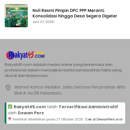
Noli Resmi Pimpin DPC PPP Meranti,
Konsolidasi hingga Desa Segera Digelar
Juni 27, 2026
Rakyat45.com adalah media online yang terkemuka dan
profesional dalam menyajikan berita berdasarkan fakta yang
akurat dan terpercaya.
Alamat Kantor Redaksi: Jalan Sentosa Perumahan Alifa
Blok R. No.08 Pekanbaru
Rakyat45.com
telah
Terverifikasi Administratif
oleh
Dewan Pers
Sertifikat diterbitkan pada
27 Oktober 2025
·
Cek di DewanPers.or.id