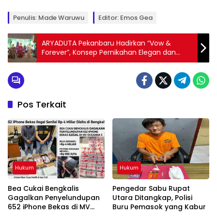
Penulis: Made Waruwu
Editor: Emos Gea
ARYADUTA Pekanbaru Hadirkan “Vow &
Forever”, Konsep Pernikahan Elegan dan
Berkesan
Pos Terkait
Hukum
Hukum
Bea Cukai Bengkalis
Pengedar Sabu Rupat
Gagalkan Penyelundupan
Utara Ditangkap, Polisi
652 iPhone Bekas di MV
Buru Pemasok yang Kabur
Oceanna 5