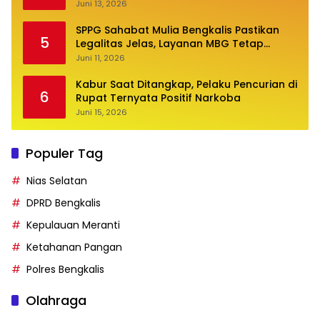
Jalan Pembangunan
Juni 13, 2026
SPPG Sahabat Mulia Bengkalis Pastikan
5
Legalitas Jelas, Layanan MBG Tetap
Optimal
Juni 11, 2026
Kabur Saat Ditangkap, Pelaku Pencurian di
6
Rupat Ternyata Positif Narkoba
Juni 15, 2026
Populer Tag
Nias Selatan
DPRD Bengkalis
Kepulauan Meranti
Ketahanan Pangan
Polres Bengkalis
Olahraga