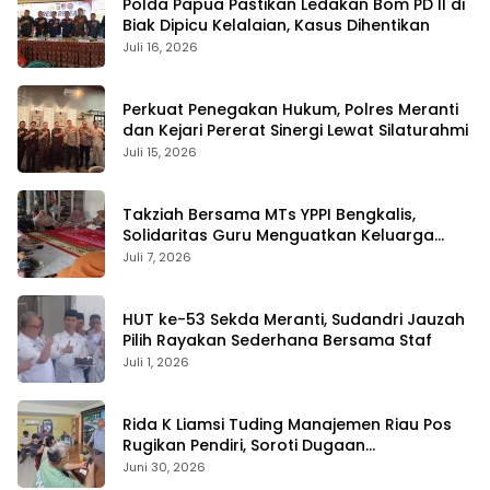
Polda Papua Pastikan Ledakan Bom PD II di
Biak Dipicu Kelalaian, Kasus Dihentikan
Juli 16, 2026
Perkuat Penegakan Hukum, Polres Meranti
dan Kejari Pererat Sinergi Lewat Silaturahmi
Juli 15, 2026
Takziah Bersama MTs YPPI Bengkalis,
Solidaritas Guru Menguatkan Keluarga
yang Berduka
Juli 7, 2026
HUT ke-53 Sekda Meranti, Sudandri Jauzah
Pilih Rayakan Sederhana Bersama Staf
Juli 1, 2026
Rida K Liamsi Tuding Manajemen Riau Pos
Rugikan Pendiri, Soroti Dugaan
Pengambilalihan Aset
Juni 30, 2026