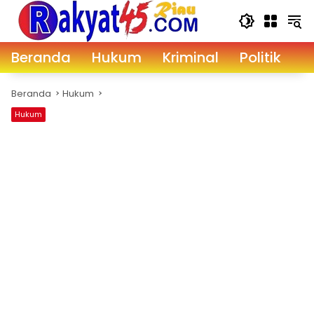
Langsung
ke
konten
Beranda
Hukum
Kriminal
Politik
D
Beranda
Hukum
Hukum