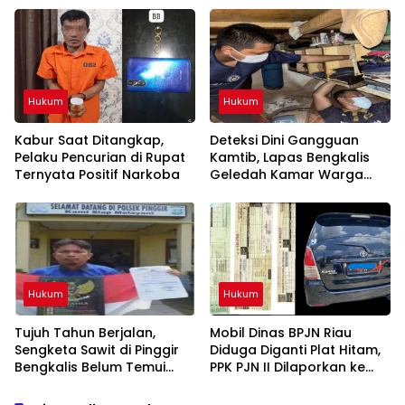
Hukum
Hukum
Kabur Saat Ditangkap,
Deteksi Dini Gangguan
Pelaku Pencurian di Rupat
Kamtib, Lapas Bengkalis
Ternyata Positif Narkoba
Geledah Kamar Warga
Binaan
Hukum
Hukum
Tujuh Tahun Berjalan,
Mobil Dinas BPJN Riau
Sengketa Sawit di Pinggir
Diduga Diganti Plat Hitam,
Bengkalis Belum Temui
PPK PJN II Dilaporkan ke
Kepastian Hukum
APH